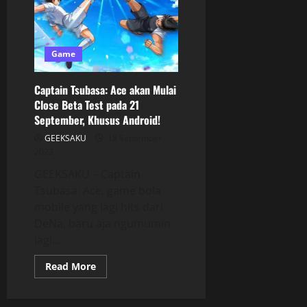
Game
Captain Tsubasa: Ace akan Mulai
Close Beta Test pada 21
September, Khusus Android!
GEEKSAKU
18 September
2023
GEEKSAKU – Captain
Tsubasa: Ace, game bola
mobile yang lagi hits dari
DeNa, baru aja ngumumin
lagi...
Read More