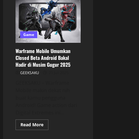
Game
Warframe Mobile Umumkan
Closed Beta Android Bakal
Hadir di Musim Gugur 2025
GEEKSAKU
21 Juli 2025
GEEKSAKU – Warframe
Mobile makin dekat nih
buat kamu pengguna
Android! Game action dari
Digital Extremes ini...
Read More