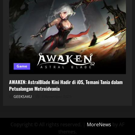
Game
AWAKEN: AstralBlade Kini Hadir di iOS, Temani Tania dalam
Petualangan Metroidvania
GEEKSAKU
3 November 2025
Copyright © All rights reserved.
|
MoreNews
by AF
themes.