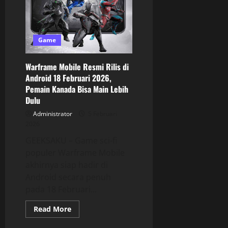
Game
Warframe Mobile Resmi Rilis di
Android 18 Februari 2026,
Pemain Kanada Bisa Main Lebih
Dulu
Administrator
5 Februari
2026
GEEKSAKU – Game sci-fi
populer Warframe Mobile
akhirnya siap hadir di
Android secara penuh
pada 18 Februari...
Read More