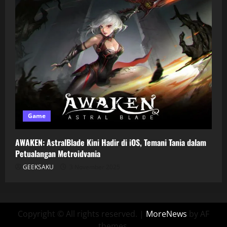
Game
AWAKEN: AstralBlade Kini Hadir di iOS, Temani Tania dalam
Petualangan Metroidvania
GEEKSAKU
3 November 2025
Copyright © All rights reserved.
|
MoreNews
by AF
themes.