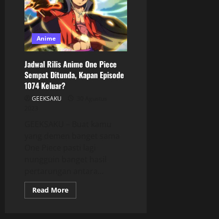
Anime
Jadwal Rilis Anime One Piece
Sempat Ditunda, Kapan Episode
1074 Keluar?
GEEKSAKU
30 Agustus
2023
GEEKSAKU – Buat kamu
yang demen banget sama
One Piece pasti lagi
nungguin banget hasil
pertarungan antara...
Read More