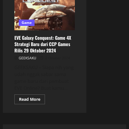
Game
EVE Galaxy Conquest: Game 4X
Strategi Baru dari CCP Games
Rilis 29 Oktober 2024
GEEKSAKU
2 Oktober 2024
GEEKSAKU – Siapa nih yang
udah nggak sabar sama
game baru dari pembuat
EVE Online? Buat kamu...
Read More