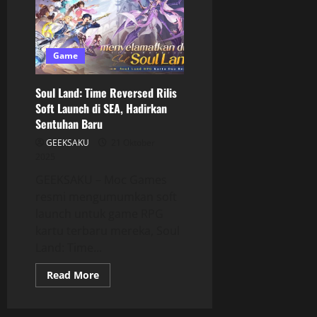
Game
Soul Land: Time Reversed Rilis
Soft Launch di SEA, Hadirkan
Sentuhan Baru
GEEKSAKU
21 Oktober
2025
GEEKSAKU – Moc Games
resmi mengumumkan soft
launch untuk game RPG
kartu terbaru mereka, Soul
Land: Time...
Read More