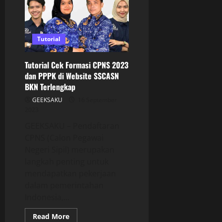
Tutorial
Tutorial Cek Formasi CPNS 2023
dan PPPK di Website SSCASN
BKN Terlengkap
GEEKSAKU
16 September
2023
GEEKSAKU – Pendaftaran
CPNS (Calon Pegawai
Negeri Sipil) merupakan
langkah penting untuk
mendapatkan pekerjaan
dalam pemerintahan
Indonesia,...
Read More