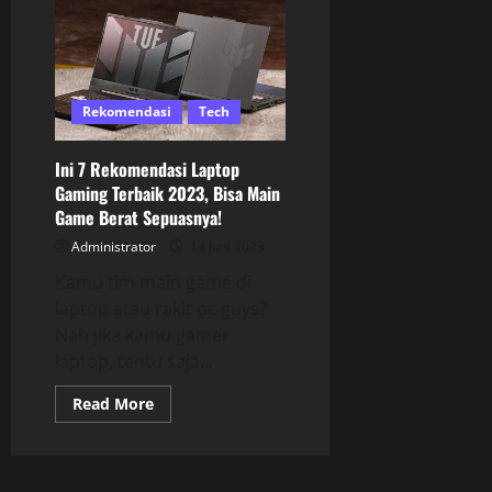
Rekomendasi
Tech
Ini 7 Rekomendasi Laptop
Gaming Terbaik 2023, Bisa Main
Game Berat Sepuasnya!
Administrator
13 Juni 2023
Kamu tim main game di
laptop atau rakit pc guys?
Nah jika kamu gamer
laptop, tentu saja...
Read More