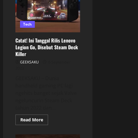
Tech
Catat! Ini Tanggal Rilis Lenovo
Legion Go, Disebut Steam Deck
Killer
GEEKSAKU
6 September
2023
GEEKSAKU – Dunia
handheld gaming PC lagi
ngehits banget sejak Valve
ngeluncurin Steam Deck
tahun 2022 dan...
Read More