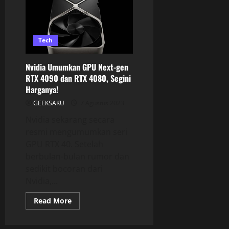
Tech
Nvidia Umumkan GPU Next-gen
RTX 4090 dan RTX 4080, Segini
Harganya!
GEEKSAKU
7 Agustus 2023
Nvidia sekarang secara
resmi mengumumkan seri
GPU RTX 40. Setelah
berbulan-bulan rumor dan
sedikit bocoran dari
Nvidia,...
Read More