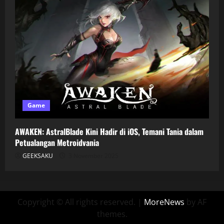
Game
AWAKEN: AstralBlade Kini Hadir di iOS, Temani Tania dalam
Petualangan Metroidvania
GEEKSAKU
3 November 2025
Copyright © All rights reserved.
|
MoreNews
by AF
themes.