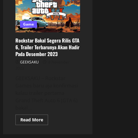
Game
Rockstar Bakal Segera Rilis GTA
6, Trailer Terbarunya Akan Hadir
Pada Desember 2023
GEEKSAKU
8 November
2023
GEEKSAKU – Rockstar
Games baru aja konfirmasi
kalau trailer pertama
Grand Theft Auto 6 (GTA 6)
bakal...
Read More