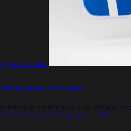
ngguan Secara Global
 Alami Gangguan Secara Global
plikasi Meta yang terkenal, Facebook dan Instagram, menga
ram, dan Messenger Alami Gangguan Secara Global