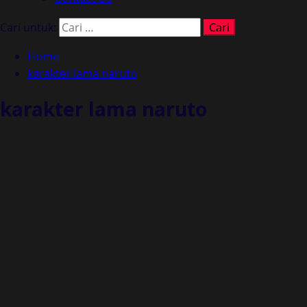
Cari untuk:
Home
karakter lama naruto
karakter lama naruto