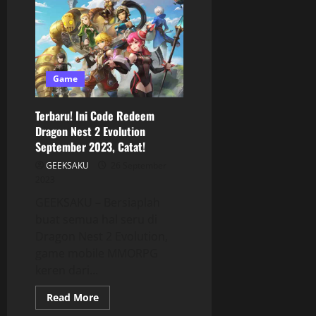
Game
Terbaru! Ini Code Redeem
Dragon Nest 2 Evolution
September 2023, Catat!
GEEKSAKU
26 September
2023
GEEKSAKU – Bersiaplah
buat semua hal seru di
Dragon Nest 2 Evolution,
game mobile MMORPG
keren dari...
Read More