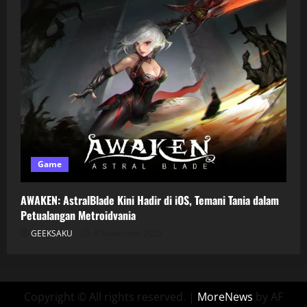
Game
AWAKEN: AstralBlade Kini Hadir di iOS, Temani Tania dalam
Petualangan Metroidvania
GEEKSAKU
3 November 2025
Copyright © All rights reserved.
|
MoreNews
by AF