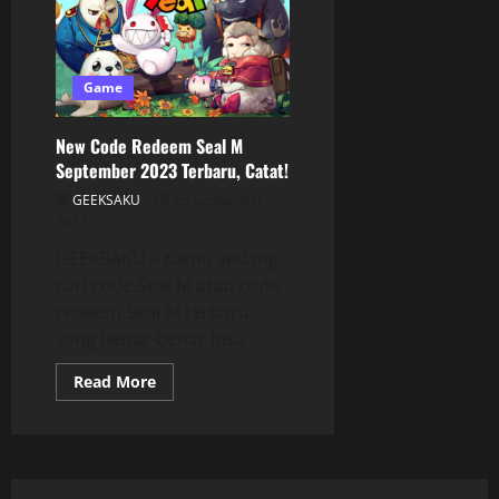
Game
New Code Redeem Seal M
September 2023 Terbaru, Catat!
GEEKSAKU
25 September
2023
GEEKSAKU – Kamu sedang
cari code Seal M atau code
redeem Seal M terbaru
yang benar-benar bisa...
Read More