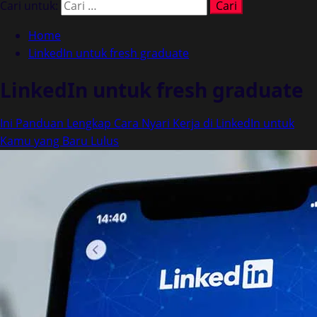
Cari untuk:
Home
LinkedIn untuk fresh graduate
LinkedIn untuk fresh graduate
Ini Panduan Lengkap Cara Nyari Kerja di LinkedIn untuk
Kamu yang Baru Lulus