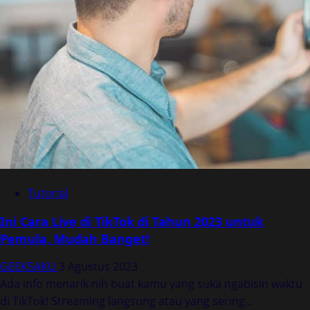
Tutorial
Ini Cara Live di TikTok di Tahun 2023 untuk
Pemula, Mudah Banget!
GEEKSAKU
3 Agustus 2023
Ada info menarik nih buat kamu yang suka ngabisin waktu
di TikTok! Streaming langsung atau yang sering...