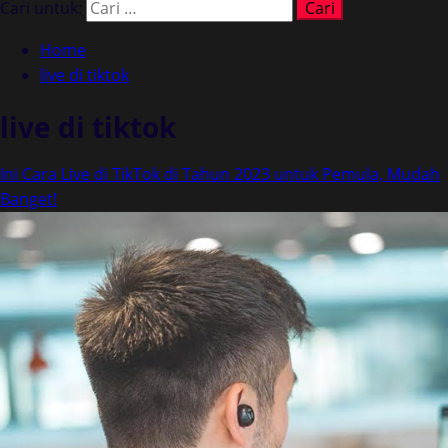
Cari untuk:
Home
live di tiktok
live di tiktok
Ini Cara Live di TikTok di Tahun 2023 untuk Pemula, Mudah
Banget!