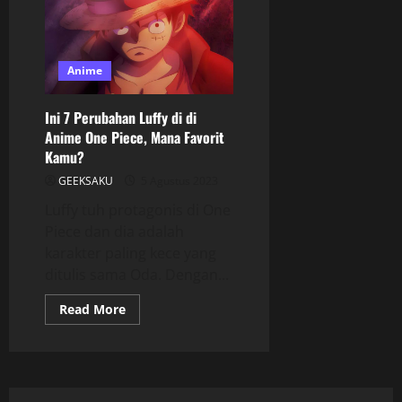
Anime
Ini 7 Perubahan Luffy di di
Anime One Piece, Mana Favorit
Kamu?
GEEKSAKU
5 Agustus 2023
Luffy tuh protagonis di One
Piece dan dia adalah
karakter paling kece yang
ditulis sama Oda. Dengan...
Read More