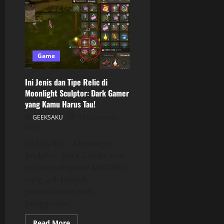
Game
Ini Jenis dan Tipe Relic di
Moonlight Sculptor: Dark Gamer
yang Kamu Harus Tau!
GEEKSAKU
17 September
2023
GEEKSAKU – Moonlight
Sculptor: Dark Gamer saat
ini menjadi game MMORPG
yang jadi banyak
pembicaraan oleh
penggemar...
Read More