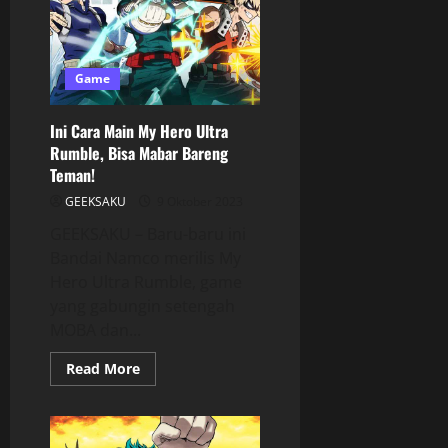
Game
Ini Cara Main My Hero Ultra
Rumble, Bisa Mabar Bareng
Teman!
GEEKSAKU
9 Oktober 2023
GEEKSAKU – Baru-baru ini
Bandai Namco merilis My
Hero Ultra Rumble, game
yang gabungin setengah
MOBA dan...
Read More