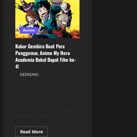
Anime
Kabar Gembira Buat Para
Penggemar, Anime My Hero
Academia Bakal Dapat Film ke-
4!
GEEKSAKU
12 Agustus
2023
GEEKSAKU – Pencipta
manga My Hero Academia
atau Boku no Hero, Kōhei
Horikoshi, bakal jadi
pengawas besar...
Read More