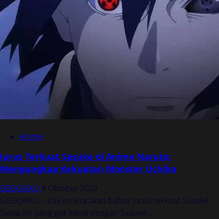
Anime
Jurus Terkuat Sasuke di Anime Naruto:
Mengungkap Kekuatan Monster Uchiha
GEEKSAKU
8 Oktober 2023
GEEKSAKU – Kali ini kita akan bahas jurus terkuat Sasuke.
Siapa sih yang gak kenal dengan Sasuke...