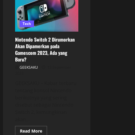
Tech
Nintendo Switch 2 Dirumorkan
Akan Dipamerkan pada
Gamescom 2023, Ada yang
Baru?
GEEKSAKU
12 September
2023
GEEKSAKU – Kabar terbaru
tentang konsol Nintendo
berikutnya yang sering
disebut sebagai Nintendo
Switch 2, kemungkinan
akan...
Read More