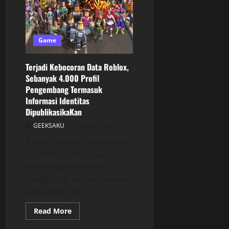
Game
Terjadi Kebocoran Data Roblox,
Sebanyak 4.000 Profil
Pengembang Termasuk
Informasi Identitas
DipublikasikaKan
GEEKSAKU
24 Juli 2023
Kabar terbaru dari Roblox,
platform game terkenal,
kena masalah besar
banget, nih. Ada kebocoran
data parah, jadi...
Read More