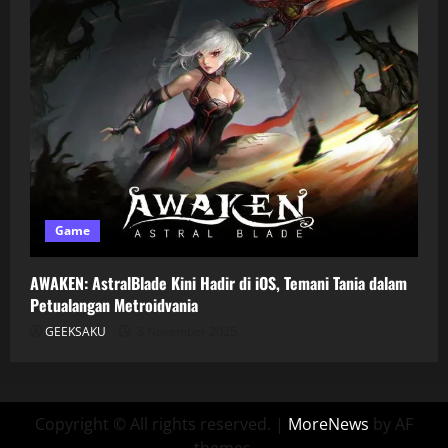
Game
AWAKEN: AstralBlade Kini Hadir di iOS, Temani Tania dalam
Petualangan Metroidvania
GEEKSAKU
3 November 2025
Copyright © All rights reserved.
|
MoreNews
by AF