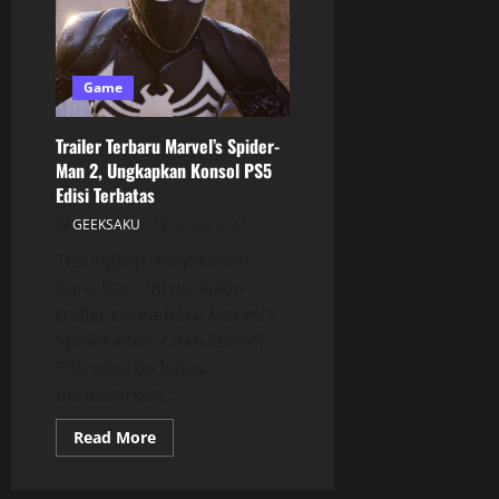
Game
Trailer Terbaru Marvel’s Spider-
Man 2, Ungkapkan Konsol PS5
Edisi Terbatas
GEEKSAKU
24 Juli 2023
Terungkap, PlayStation
baru-baru ini nunjukin
trailer cerita baru Marvel’s
Spider-Man 2 dan konsol
PS5 edisi terbatas
berdasarkan...
Read More