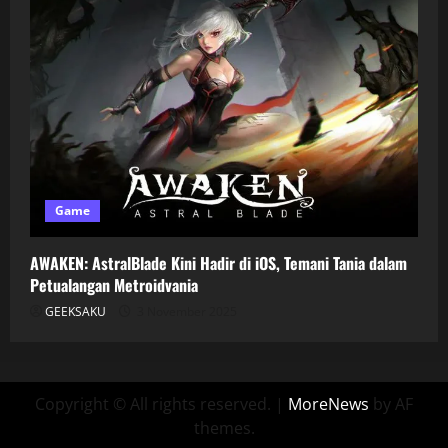
Game
AWAKEN: AstralBlade Kini Hadir di iOS, Temani Tania dalam
Petualangan Metroidvania
GEEKSAKU
3 November 2025
Copyright © All rights reserved.
|
MoreNews
by AF
themes.