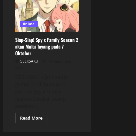
Anime
Siap-Siap! Spy x Family Season 2
akan Mulai Tayang pada 7
Oktober
GEEKSAKU
18 September
2023
GEEKSAKU – Jadi, kabar
gembira nih buat para
pecinta Spy x Family
Season 2 bakal tayang
perdana...
Read More