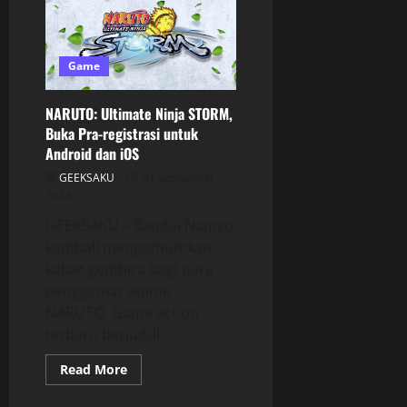
Game
NARUTO: Ultimate Ninja STORM,
Buka Pra-registrasi untuk
Android dan iOS
GEEKSAKU
21 September
2024
GEEKSAKU – Bandai Namco
kembali mengumumkan
kabar gembira bagi para
penggemar anime
NARUTO. Game action
terbaru berjudul...
Read More