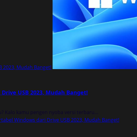
SB 2023, Mudah Banget!
i Drive USB 2023, Mudah Banget!
? Kalo kamu pengen nyoba versi terbaru...
rtabel Windows dari Drive USB 2023, Mudah Banget!