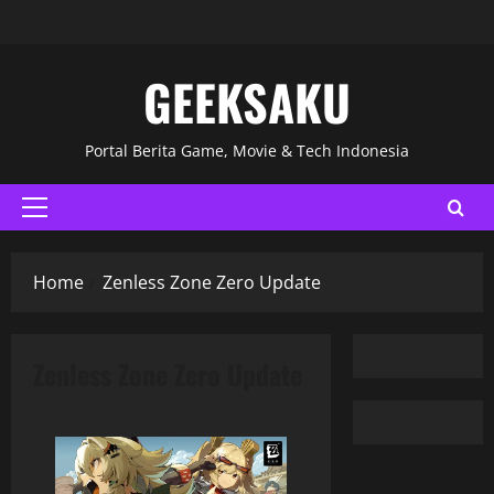
GEEKSAKU
Portal Berita Game, Movie & Tech Indonesia
Home
Zenless Zone Zero Update
Zenless Zone Zero Update