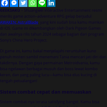
GEEKSAKU
– Shuangwei Interactive Entertainment resmi
merilis game action–adventure RPG gelap berjudul
AWAKEN: AstralBlade
, yang kini sudah bisa kamu mainkan
di iOS. Game ini dikembangkan oleh Dark Pigeon Games
dan awalnya rilis tahun 2024 sebagai bagian dari program
Sony’s China Hero Project.
Di game ini, kamu bakal menjelajahi reruntuhan kuno
penuh misteri sambil menemani Tania mencari jati diri dan
takdirnya. Dengan gaya permainan Metroidvania, kamu
bisa ngelawan berbagai musuh dan boss lewat kombo
keren, dan yang paling lucu—kamu bisa elus kucing di
tengah petualangan!
Sistem combat cepat dan memuaskan
Sistem combat-nya terasa satisfying banget. Kamu bisa