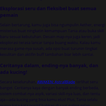
Eksplorasi seru dan fleksibel buat semua
pemain
Selain bertarung, kamu juga bisa ngumpulin Aether, energi
misterius buat ningkatin kemampuan Tania atau buka skill
baru sesuai kebutuhan. Desain map-nya juga keren, jadi
eksplorasi terasa lancar tanpa buang waktu. Kalau kamu
merasa game-nya susah, ada opsi buat turunin tingkat
kesulitan dan aktifin buff tambahan biar lebih santai.
Ceritanya dalam, ending-nya banyak, dan
ada kucing!
Secara keseluruhan,
AWAKEN: AstralBlade
terlihat seru
banget. Ceritanya kaya dengan banyak ending berbeda,
sistem combat-nya asyik, variasi skill-nya luas, dan tentu
aja—ada kucing yang bisa kamu elus! Plus, Tania selalu
punya kata-kata positif bahkan di saat paling gelap.