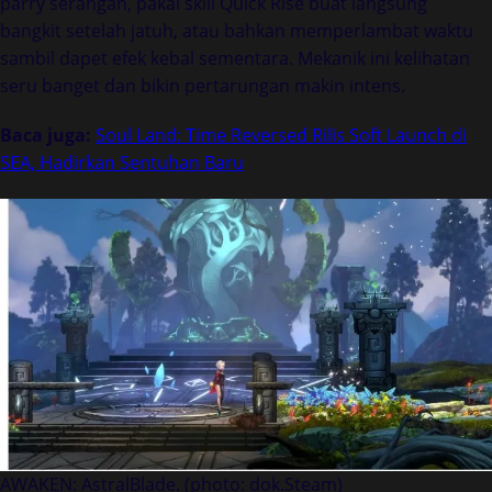
parry serangan, pakai skill Quick Rise buat langsung
bangkit setelah jatuh, atau bahkan memperlambat waktu
sambil dapet efek kebal sementara. Mekanik ini kelihatan
seru banget dan bikin pertarungan makin intens.
Baca juga:
Soul Land: Time Reversed Rilis Soft Launch di
SEA, Hadirkan Sentuhan Baru
AWAKEN: AstralBlade. (photo: dok.Steam)