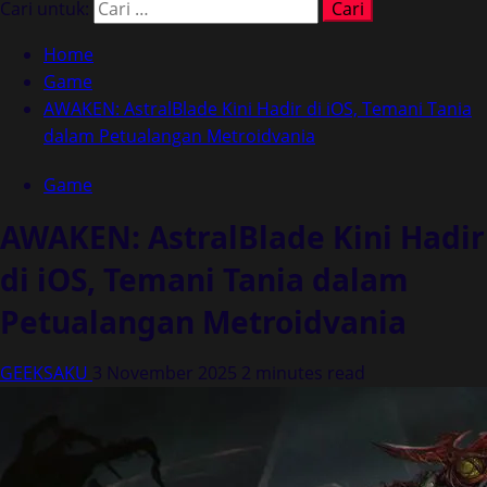
Cari untuk:
Home
Game
AWAKEN: AstralBlade Kini Hadir di iOS, Temani Tania
dalam Petualangan Metroidvania
Game
AWAKEN: AstralBlade Kini Hadir
di iOS, Temani Tania dalam
Petualangan Metroidvania
GEEKSAKU
3 November 2025
2 minutes read