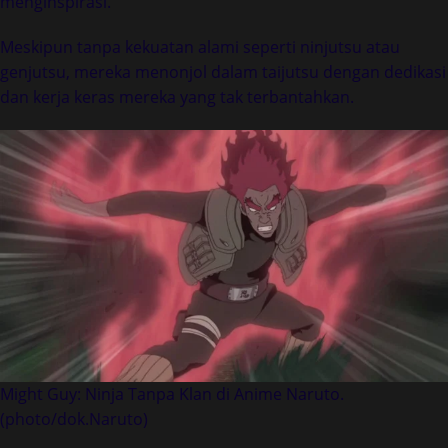
menginspirasi.
Meskipun tanpa kekuatan alami seperti ninjutsu atau
genjutsu, mereka menonjol dalam taijutsu dengan dedikasi
dan kerja keras mereka yang tak terbantahkan.
Might Guy: Ninja Tanpa Klan di Anime Naruto.
(photo/dok.Naruto)