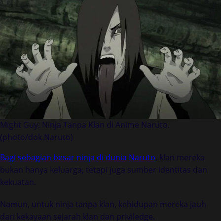
Might Guy: Ninja Tanpa Klan di Anime Naruto.
(photo/dok.Naruto)
Bagi sebagian besar ninja di dunia Naruto
, klan mereka
bukan hanya keluarga, tetapi juga sumber identitas dan
kekuatan.
Namun, untuk ninja tanpa klan, kehidupan mereka jauh
dari kekayaan sejarah klan dan priviledge.