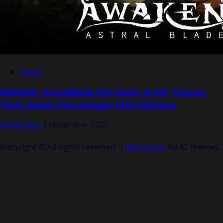
Game
AWAKEN: AstralBlade Kini Hadir di iOS, Temani
Tania dalam Petualangan Metroidvania
GEEKSAKU
3 November 2025
Copyright © All rights reserved.
|
MoreNews
by AF themes.