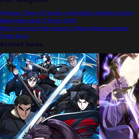
Previous:
Tower of Fantasy x Evangelion: Kolaborasi Seru
Bakal Hadir pada 12 Maret 2024!
Next:
One-Punch Man Season 3 Makin Mantap dengan
Trailer Seru!
Related News