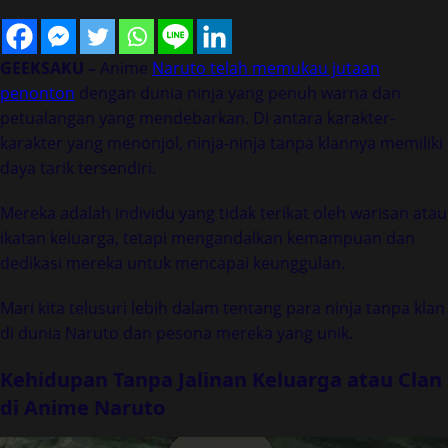
GEEKSAKU –
Anime
Naruto telah memukau jutaan
penonton
dengan dunia ninja yang penuh warna dan
petualangan yang mendebarkan. Di antara karakter-
karakter yang menonjol, ninja-ninja tanpa klannya memiliki
daya tarik tersendiri.
Mereka adalah individu yang tidak terikat oleh warisan atau
ikatan keluarga, tetapi mengandalkan kemampuan dan
dedikasi mereka untuk mencapai keunggulan.
Mari kita telusuri lebih dalam tentang para ninja tanpa klan
di dunia Naruto dan pesona mereka yang unik.
Kehidupan Tanpa Jalinan Keluarga atau Clan
di Anime Naruto