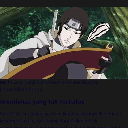
Might Guy: Ninja Tanpa Klan di Anime Naruto.
(photo/dok.Naruto)
Kreativitas yang Tak Terbatas
Keterbatasan dalam warisan klannya sering kali menjadi
kesempatan bagi para ninja tanpa klan untuk
mengeksplorasi dan mengembangkan teknik-teknik unik