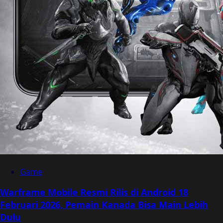
Game
Warframe Mobile Resmi Rilis di Android 18
Februari 2026, Pemain Kanada Bisa Main Lebih
Dulu