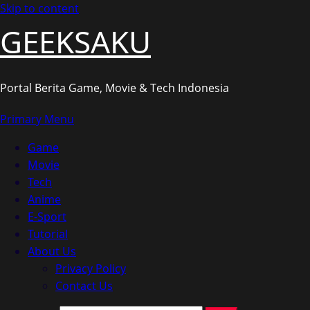
Skip to content
GEEKSAKU
Portal Berita Game, Movie & Tech Indonesia
Primary Menu
Game
Movie
Tech
Anime
E-Sport
Tutorial
About Us
Privacy Policy
Contact Us