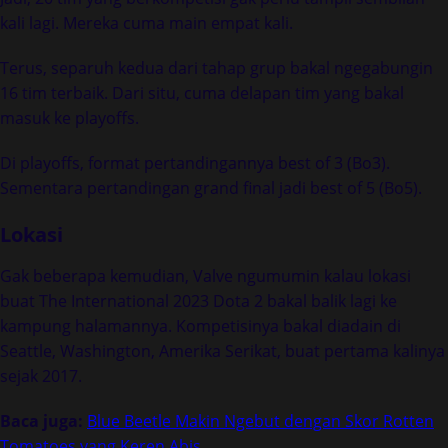
kali lagi. Mereka cuma main empat kali.
Terus, separuh kedua dari tahap grup bakal ngegabungin
16 tim terbaik. Dari situ, cuma delapan tim yang bakal
masuk ke playoffs.
Di playoffs, format pertandingannya best of 3 (Bo3).
Sementara pertandingan grand final jadi best of 5 (Bo5).
Lokasi
Gak beberapa kemudian, Valve ngumumin kalau lokasi
buat The International 2023 Dota 2 bakal balik lagi ke
kampung halamannya. Kompetisinya bakal diadain di
Seattle, Washington, Amerika Serikat, buat pertama kalinya
sejak 2017.
Baca juga:
Blue Beetle Makin Ngebut dengan Skor Rotten
Tomatoes yang Keren Abis