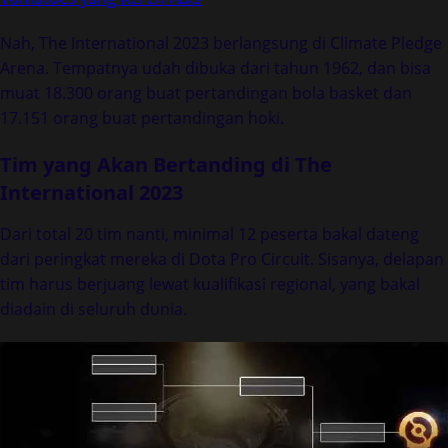
Nah, The International 2023 berlangsung di Climate Pledge
Arena. Tempatnya udah dibuka dari tahun 1962, dan bisa
muat 18.300 orang buat pertandingan bola basket dan
17.151 orang buat pertandingan hoki.
Tim yang Akan Bertanding di The
International 2023
Dari total 20 tim nanti, minimal 12 peserta bakal dateng
dari peringkat mereka di Dota Pro Circuit. Sisanya, delapan
tim harus berjuang lewat kualifikasi regional, yang bakal
diadain di seluruh dunia.