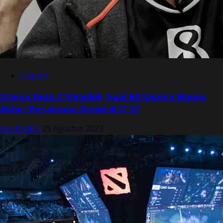
E-Sport
Drama Dota 2 Meledak, Soal B8 Karena Nouns
Akhiri Perjalanan Dendi di TI 12
GEEKSAKU
25 Agustus 2023