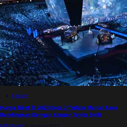
E-Sport
Harga Tiket TI 2023 Dota 2 Terlalu Mahal, Fans
Bandingkan Dengan Konser Taylor Swift
GEEKSAKU
21 Agustus 2023