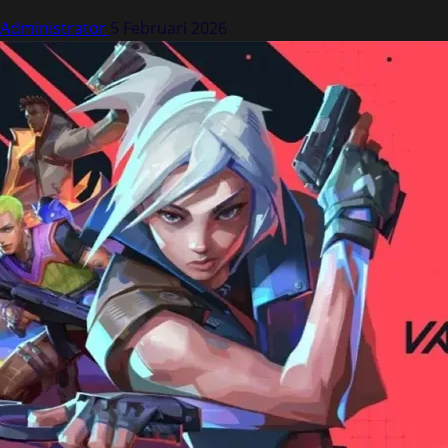
Administrator
5 Februari 2026