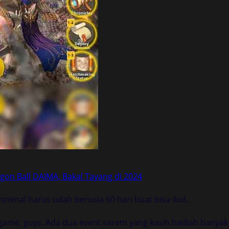
n Ball DAIMA, Bakal Tayang di 2024
nimal harus udah berusia 60 hari buat bisa ikut.
 game, guys. Ada dua event serem yang kasih hadiah banyak