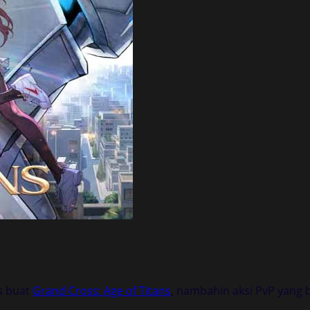
s buat
Grand Cross: Age of Titans
, nambahin aksi PvP yang bi