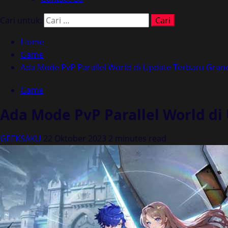
Cari untuk:
Home
Game
Ada Mode PvP Parallel World di Update Terbaru Grand
Game
Ada Mode PvP Parallel World di 
GEEKSAKU
22 Oktober 2023
2 minutes read