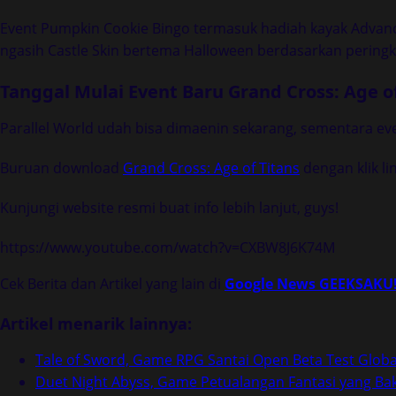
Event Pumpkin Cookie Bingo termasuk hadiah kayak Advanc
ngasih Castle Skin bertema Halloween berdasarkan peringka
Tanggal Mulai Event Baru Grand Cross: Age o
Parallel World udah bisa dimaenin sekarang, sementara eve
Buruan download
Grand Cross: Age of Titans
dengan klik li
Kunjungi website resmi buat info lebih lanjut, guys!
https://www.youtube.com/watch?v=CXBW8J6K74M
Cek Berita dan Artikel yang lain di
Google News GEEKSAKU
Artikel menarik lainnya:
Tale of Sword, Game RPG Santai Open Beta Test Globa
Duet Night Abyss, Game Petualangan Fantasi yang Baka