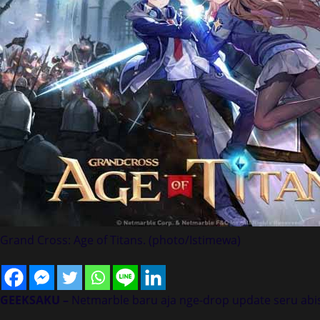
Grand Cross: Age of Titans. (photo/Istimewa)
GEEKSAKU –
Netmarble baru aja nge-drop update seru abi