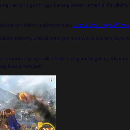
ng hampir tiga minggu bareng temen-temen di Parallel Wor
perkenalkan dalam update terbaru
Grand Cross: Age of Titan
dalam pertempuran di peta yang ada World Objects kayak Ge
rtempuran yang sedikit beda dari game reguler, jadi pemain
ap Istana Kerajaan.