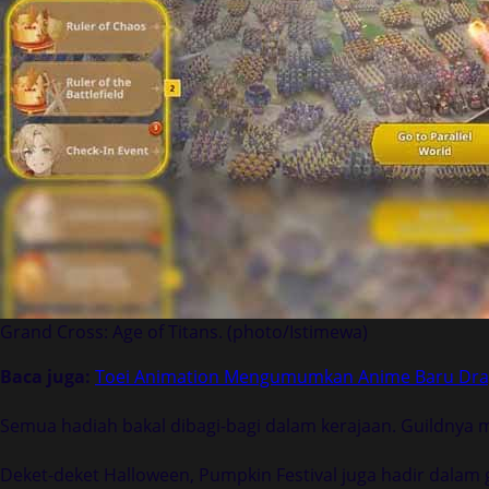
Grand Cross: Age of Titans. (photo/Istimewa)
Baca juga:
Toei Animation Mengumumkan Anime Baru Drago
Semua hadiah bakal dibagi-bagi dalam kerajaan. Guildnya mi
Deket-deket Halloween, Pumpkin Festival juga hadir dalam