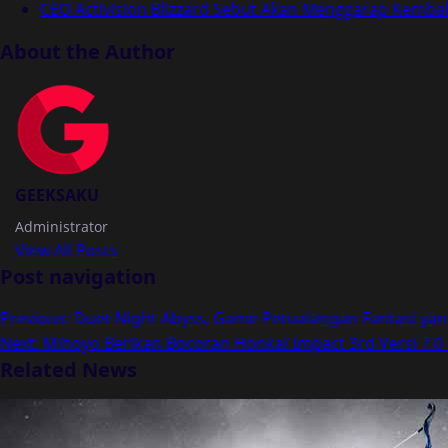
CEO Activision Blizzard Sebut Akan Menggarap Kembali 
About the Author
GEEKSAKU
Administrator
View All Posts
Post navigation
Previous:
Duet Night Abyss, Game Petualangan Fantasi yang
Next:
Mihoyo Berikan Bocoran Honkai Impact 3rd Versi 7.0 
Related News