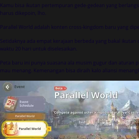
Kamu bisa ikutan pertempuran gede-gedean yang berlangsu
harus dikepoin, lho.
Parallel World adalah konten cross-kingdom baru yang di
Setidaknya ada empat kerajaan berbeda yang bakal ikutan 
waktu 20 hari untuk diselesaikan.
Peta baru ini punya suasana ala musim gugur dan aturan pe
mau menang. Kemenangan bisa diraih kalo aliansi menangk