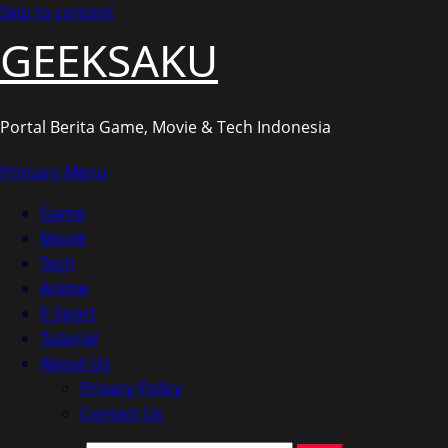
Skip to content
GEEKSAKU
Portal Berita Game, Movie & Tech Indonesia
Primary Menu
Game
Movie
Tech
Anime
E-Sport
Tutorial
About Us
Privacy Policy
Contact Us