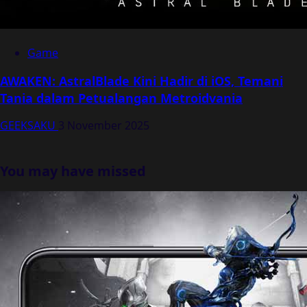
Game
AWAKEN: AstralBlade Kini Hadir di iOS, Temani
Tania dalam Petualangan Metroidvania
GEEKSAKU
3 November 2025
You may have missed