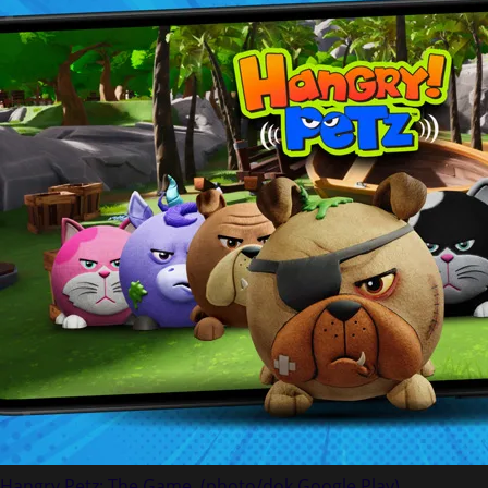
Hangry Petz: The Game. (photo/dok.Google Play)