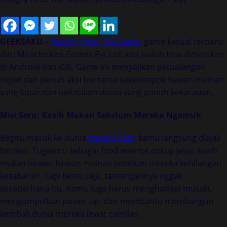
GEEKSAKU –
Hangry Petz: The Game
, game kasual terbaru
dari Miracleskies Games Pvt Ltd, kini sudah bisa dimainkan
di Android dan iOS. Game ini menyajikan petualangan
cepat dan penuh aksi bersama sekelompok hewan mainan
yang lapar dan usil dalam dunia yang penuh kekacauan.
Misi Seru: Kasih Makan Sebelum Mereka Ngamuk
Begitu masuk ke dunia
Hangry Petz
, kamu langsung diajak
beraksi. Tugasmu sebagai food warrior cukup jelas: kasih
makan hewan-hewan mainan sebelum mereka kehilangan
kesabaran. Tapi tentu saja, tantangannya nggak
sesederhana itu. Kamu juga harus menghadapi musuh,
mengumpulkan power-up, dan membantu membangun
kembali dunia mereka lewat camilan.