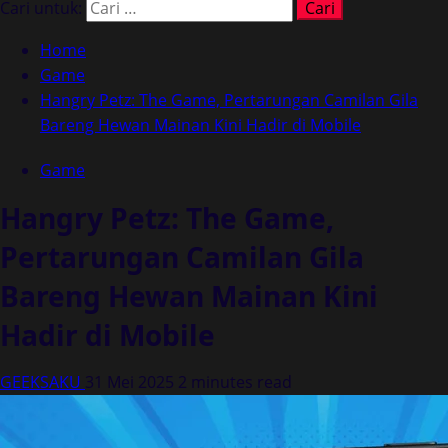
Cari untuk:
Home
Game
Hangry Petz: The Game, Pertarungan Camilan Gila
Bareng Hewan Mainan Kini Hadir di Mobile
Game
Hangry Petz: The Game,
Pertarungan Camilan Gila
Bareng Hewan Mainan Kini
Hadir di Mobile
GEEKSAKU
31 Mei 2025
2 minutes read