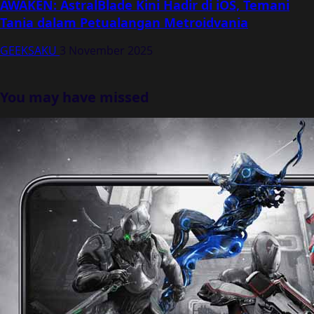
AWAKEN: AstralBlade Kini Hadir di iOS, Temani
Tania dalam Petualangan Metroidvania
GEEKSAKU
3 November 2025
You may have missed