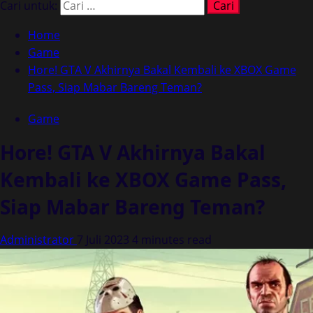
Cari untuk:
Home
Game
Hore! GTA V Akhirnya Bakal Kembali ke XBOX Game
Pass, Siap Mabar Bareng Teman?
Game
Hore! GTA V Akhirnya Bakal
Kembali ke XBOX Game Pass,
Siap Mabar Bareng Teman?
Administrator
7 Juli 2023
4 minutes read