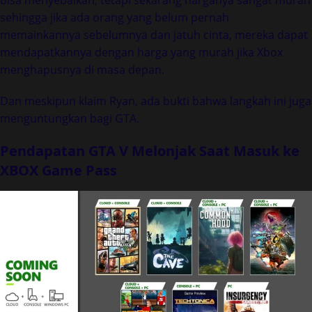
sehingga jika ada orang yang belum pernah
memainkannya sebelumnya dan jatuh cinta, mereka dapat
mendapatkannya dengan harga yang murah jika Xbox
menghapusnya di masa depan.
Dan meskipun klaim Ryan, ada bukti bahwa langkah ini juga
menguntungkan bagi GTA.
Pendapatan GTA V Melonjak Saat Masuk ke
XBOX Game Pass