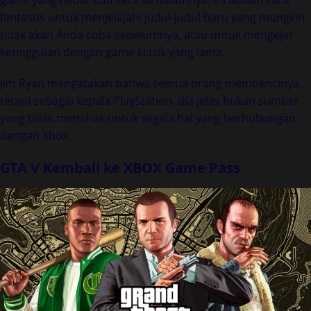
game yang hebat dan kecil ke dalamnya. Ini adalah cara
fantastis untuk menjelajahi judul-judul baru yang mungkin
tidak akan Anda coba sebelumnya, atau untuk mengejar
ketinggalan dengan game klasik yang lama.
Jim Ryan mengatakan bahwa semua orang membencinya,
tetapi sebagai kepala PlayStation, dia jelas bukan sumber
yang tidak memihak untuk segala hal yang berhubungan
dengan Xbox.
GTA V Kembali ke XBOX Game Pass