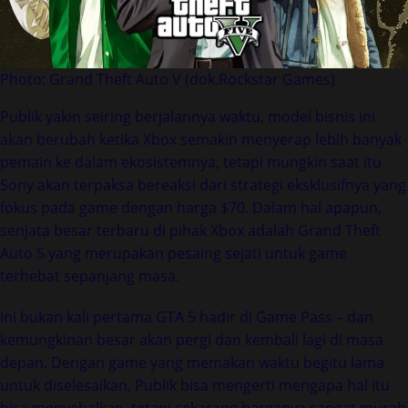
Photo: Grand Theft Auto V (dok.Rockstar Games)
Publik yakin seiring berjalannya waktu, model bisnis ini
akan berubah ketika Xbox semakin menyerap lebih banyak
pemain ke dalam ekosistemnya, tetapi mungkin saat itu
Sony akan terpaksa bereaksi dari strategi eksklusifnya yang
fokus pada game dengan harga $70. Dalam hal apapun,
senjata besar terbaru di pihak Xbox adalah Grand Theft
Auto 5 yang merupakan pesaing sejati untuk game
terhebat sepanjang masa.
Ini bukan kali pertama GTA 5 hadir di Game Pass – dan
kemungkinan besar akan pergi dan kembali lagi di masa
depan. Dengan game yang memakan waktu begitu lama
untuk diselesaikan, Publik bisa mengerti mengapa hal itu
bisa menyebalkan, tetapi sekarang harganya sangat murah