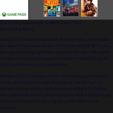
Game yang bakal hadir di XBOX Game Pass
(Photo/dok.XBox)
Ketika GTA 5 terakhir kali hadir di Game Pass, pendapatan
per kwartalnya melonjak dari $179 juta menjadi $210 juta –
peningkatan yang signifikan. Angka ini semakin meningkat
menjadi $263 juta ketika game tersebut menjadi gratis di
Epic Game Store sesaat setelahnya.
Meskipun GTA 5 sebagian besar mendapat pujian karena
mode permainan solo dan dunia yang imersif, saat ini
sebagian besar orang memainkannya untuk GTA Online,
dan memperkenalkan game ini kepada lebih banyak orang
hanya meningkatkan peluang penjualan kartu shark
tersebut.