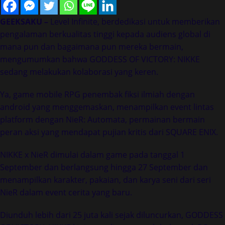
GEEKSAKU –
Level Infinite, berdedikasi untuk memberikan
pengalaman berkualitas tinggi kepada audiens global di
mana pun dan bagaimana pun mereka bermain,
mengumumkan bahwa GODDESS OF VICTORY: NIKKE
sedang melakukan kolaborasi yang keren.
Ya, game mobile RPG penembak fiksi ilmiah dengan
android yang menggemaskan, menampilkan event lintas
platform dengan NieR: Automata, permainan bermain
peran aksi yang mendapat pujian kritis dari SQUARE ENIX.
NIKKE x NieR dimulai dalam game pada tanggal 1
September dan berlangsung hingga 27 September dan
menampilkan karakter, pakaian, dan karya seni dari seri
NieR dalam event cerita yang baru.
Diunduh lebih dari 25 juta kali sejak diluncurkan, GODDESS