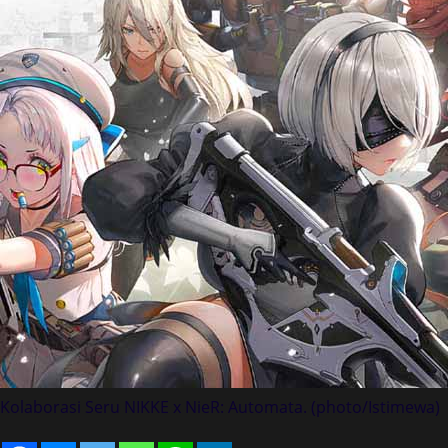
Kolaborasi Seru NIKKE x NieR: Automata. (photo/Istimewa)