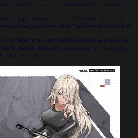
dalam event cerita setelah mereka merekrut mereka.
Pemain juga akan menerima karakter Pascal secara gratis
dengan mengikuti event log-in “Memories of: Automata”.
Hadiah lebih lanjut, termasuk bingkai avatar khusus dari
YoRHa, akan diumumkan di masa depan melalui saluran
komunitas resmi.