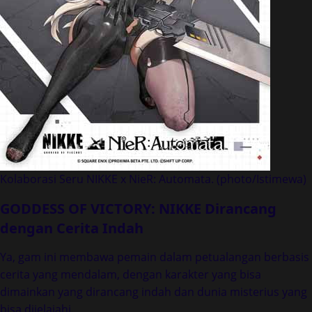
Kolaborasi Seru NIKKE x NieR: Automata. (photo/Istimewa)
GODDESS OF VICTORY: NIKKE Dirancang
dengan Cerita Indah
Ya, gam ini membawa pemain dalam petualangan berbasis
cerita yang mendalam, dengan karakter yang bisa
dimainkan yang dirancang indah dan dunia misterius yang
bisa dijelajahi.