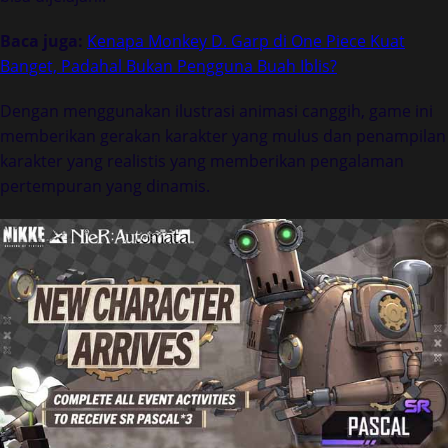
Baca juga:
Kenapa Monkey D. Garp di One Piece Kuat
Banget, Padahal Bukan Pengguna Buah Iblis?
Dengan menggunakan ilustrasi animasi canggih, game ini
memberikan gerakan karakter yang mulus dan penampilan
karakter yang realistis yang memberikan pengalaman
pertempuran yang dinamis.