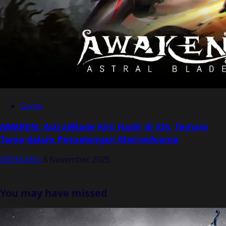
Game
AWAKEN: AstralBlade Kini Hadir di iOS, Temani
Tania dalam Petualangan Metroidvania
GEEKSAKU
3 November 2025
You may have missed