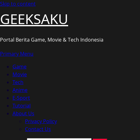
Skip to content
GEEKSAKU
Portal Berita Game, Movie & Tech Indonesia
Primary Menu
Game
Movie
Tech
Anime
E-Sport
Tutorial
About Us
Privacy Policy
Contact Us