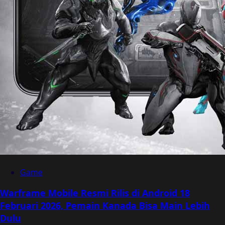
Game
Warframe Mobile Resmi Rilis di Android 18
Februari 2026, Pemain Kanada Bisa Main Lebih
Dulu