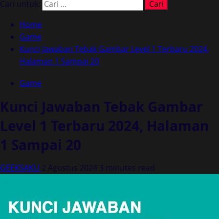
Cari untuk:
Home
Game
Kunci Jawaban Tebak Gambar Level 1 Terbaru 2024,
Halaman 1 Sampai 20
Game
Kunci Jawaban Tebak Gambar
Level 1 Terbaru 2024, Halaman
1 Sampai 20
GEEKSAKU
2 Agustus 2024
3 minutes read