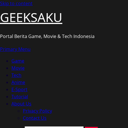
Skip to content
GEEKSAKU
Portal Berita Game, Movie & Tech Indonesia
Primary Menu
Game
Movie
Tech
Anime
E-Sport
Tutorial
About Us
Privacy Policy
Contact Us