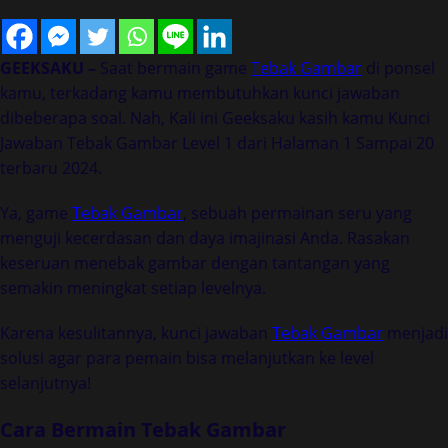
GEEKSAKU –
Saat bermain game
Tebak Gambar
di ponsel
kamu, terkadang kamu membutuhkan kunci jawaban
dibeberapa soal. Nah, Kali ini Geeksaku kasih kamu Kunci
Jawaban Tebak Gambar Level 1 dari Halaman 1 Sampai 20
terbaru 2024.
Ya, game
Tebak Gambar
, sebuah permainan seru yang
menguji kecerdasan dan daya imajinasi Anda. Rasakan
keseruan menebak gambar dengan tantangan yang
semakin meningkat setiap levelnya.
Karena kesulitannya, kunci jawaban
Tebak Gambar
menjadi
solusi agar para pemain bisa melanjutkan ke level
selanjutnya!
Cara Bermain Tebak Gambar