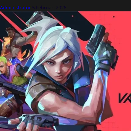
Administrator
5 Februari 2026