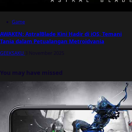
Game
AWAKEN: AstralBlade Kini Hadir di iOS, Temani
Tania dalam Petualangan Metroidvania
GEEKSAKU
3 November 2025
You may have missed