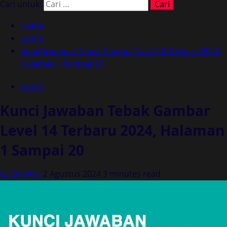
Cari untuk:
Home
Game
Kunci Jawaban Tebak Gambar Level 14 Terbaru 2024,
Halaman 1 Sampai 20
Game
Kunci Jawaban Tebak Gambar
Level 14 Terbaru 2024, Halaman
1 Sampai 20
GEEKSAKU
2 Agustus 2024
3 minutes read