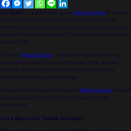
GEEKSAKU –
Saat bermain game
Tebak Gambar
di ponsel
kamu, terkadang kamu membutuhkan kunci jawaban
dibeberapa soal. Nah, Kali ini Geeksaku kasih kamu Kunci
Jawaban Tebak Gambar Level 14 dari Halaman 1 Sampai 20
terbaru 2024.
Ya, game
Tebak Gambar
, sebuah permainan seru yang
menguji kecerdasan dan daya imajinasi Anda. Rasakan
keseruan menebak gambar dengan tantangan yang
semakin meningkat setiap levelnya.
Karena kesulitannya, kunci jawaban
Tebak Gambar
menjadi
solusi agar para pemain bisa melanjutkan ke level
selanjutnya!
Cara Bermain Tebak Gambar
Dalam permainan ini, Anda akan diberikan gambar yang