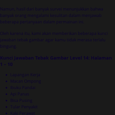
Namun, hasil dari banyak survei menunjukkan bahwa
banyak orang mengalami kesulitan dalam menjawab
beberapa pertanyaan dalam permainan ini.
Oleh karena itu, kami akan memberikan beberapa kunci
jawaban tebak gambar agar kamu tidak merasa terlalu
bingung.
Kunci Jawaban Tebak Gambar Level 14: Halaman
1 – 10
Lapangan Kerja
Macan Ompong
Ibuku Pandai
Api Panas
Bisa Pusing
Tular Penyakit
Kaki Perawat