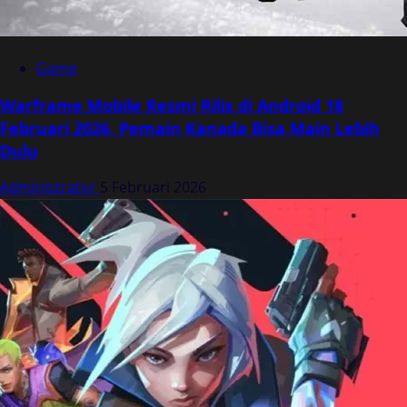
Game
Warframe Mobile Resmi Rilis di Android 18
Februari 2026, Pemain Kanada Bisa Main Lebih
Dulu
Administrator
5 Februari 2026