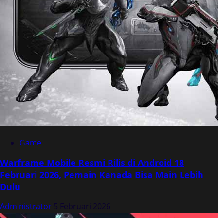
Game
Warframe Mobile Resmi Rilis di Android 18
Februari 2026, Pemain Kanada Bisa Main Lebih
Dulu
Administrator
5 Februari 2026