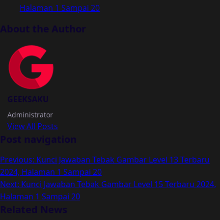
Halaman 1 Sampai 20
About the Author
GEEKSAKU
Administrator
View All Posts
Post navigation
Previous:
Kunci Jawaban Tebak Gambar Level 13 Terbaru
2024, Halaman 1 Sampai 20
Next:
Kunci Jawaban Tebak Gambar Level 15 Terbaru 2024,
Halaman 1 Sampai 20
Related News