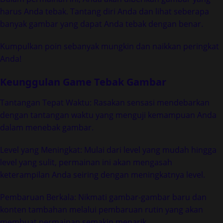
harus Anda tebak. Tantang diri Anda dan lihat seberapa
banyak gambar yang dapat Anda tebak dengan benar.
Kumpulkan poin sebanyak mungkin dan naikkan peringkat
Anda!
Keunggulan Game Tebak Gambar
Tantangan Tepat Waktu: Rasakan sensasi mendebarkan
dengan tantangan waktu yang menguji kemampuan Anda
dalam menebak gambar.
Level yang Meningkat: Mulai dari level yang mudah hingga
level yang sulit, permainan ini akan mengasah
keterampilan Anda seiring dengan meningkatnya level.
Pembaruan Berkala: Nikmati gambar-gambar baru dan
konten tambahan melalui pembaruan rutin yang akan
membuat permainan semakin menarik.