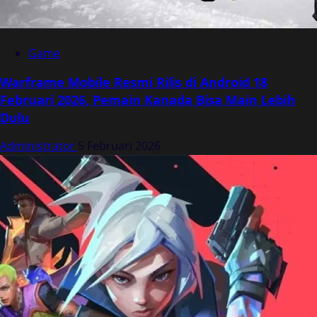
Game
Warframe Mobile Resmi Rilis di Android 18
Februari 2026, Pemain Kanada Bisa Main Lebih
Dulu
Administrator
5 Februari 2026