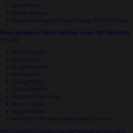
Buah Pikiran
Setelan Busana
Penyusutan Anggaran Yang Kurang Memihak Rakyat
Kunci Jawaban Tebak Gambar Level 19: Halaman
11 – 20
Sedang Kagumi
Opera Sabun
Bunga Angsuran
Asli Manado
Petinggi Polisi
Disusupi Maling
Dongkrak Popularitas
Ringan Tangan
Meja Rumahan
Remaja Pria Pecinta Budidaya Bunga Teratai
Nah, itulah kunci jawaban dari game tebak gambar yang