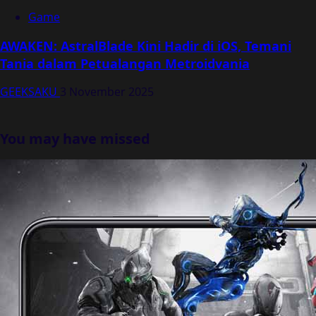
Game
AWAKEN: AstralBlade Kini Hadir di iOS, Temani
Tania dalam Petualangan Metroidvania
GEEKSAKU
3 November 2025
You may have missed