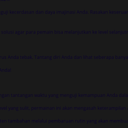
guji kecerdasan dan daya imajinasi Anda. Rasakan keser
solusi agar para pemain bisa melanjutkan ke level selanjut
rus Anda tebak. Tantang diri Anda dan lihat seberapa ban
Anda!
engan tantangan waktu yang menguji kemampuan Anda da
level yang sulit, permainan ini akan mengasah keterampilan
ten tambahan melalui pembaruan rutin yang akan membua