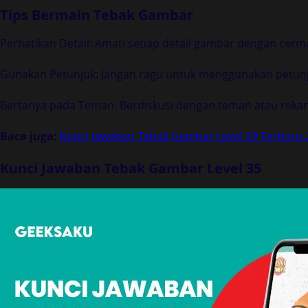
Tips Bermain Tebak Gambar
Perhatikan Detail: Amati setiap detail gambar dengan cermat
Gunakan Petunjuk: Jangan ragu untuk menggunakan petunj
Bertanya pada Teman: Berdiskusi dengan teman atau rek
Baca juga:
Kunci Jawaban Tebak Gambar Level 29 Terbaru 
Kunci Jawaban Tebak Gambar Level 35