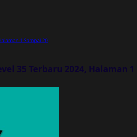
 Halaman 1 Sampai 20
vel 35 Terbaru 2024, Halaman 1