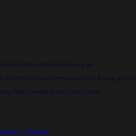
sa kamu mainkan di ponsel kamu ya guys!
 dan nikmati keseruan menebak gambar di ujung jari Anda
 yang dapat menebak gambar paling banyak!
!
 Halaman 1 Sampai 20