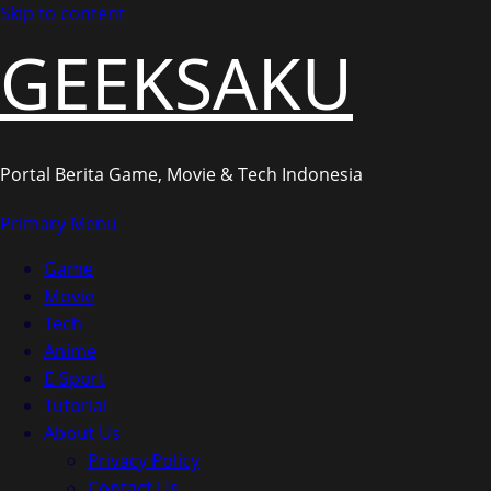
Skip to content
GEEKSAKU
Portal Berita Game, Movie & Tech Indonesia
Primary Menu
Game
Movie
Tech
Anime
E-Sport
Tutorial
About Us
Privacy Policy
Contact Us