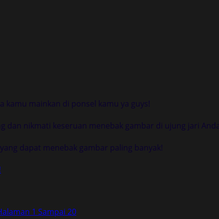
sa kamu mainkan di ponsel kamu ya guys!
 dan nikmati keseruan menebak gambar di ujung jari Anda
 yang dapat menebak gambar paling banyak!
!
 Halaman 1 Sampai 20