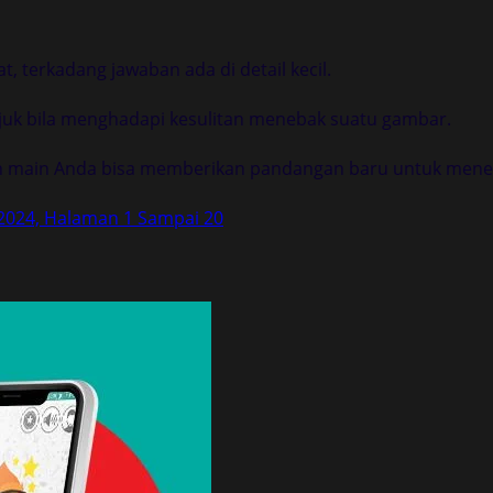
, terkadang jawaban ada di detail kecil.
uk bila menghadapi kesulitan menebak suatu gambar.
an main Anda bisa memberikan pandangan baru untuk men
2024, Halaman 1 Sampai 20