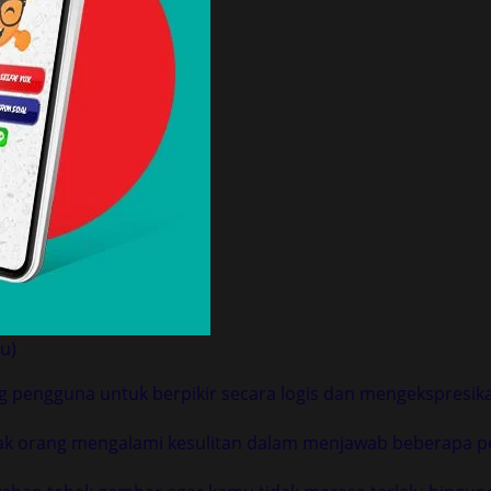
u)
pengguna untuk berpikir secara logis dan mengekspresikan
ak orang mengalami kesulitan dalam menjawab beberapa pe