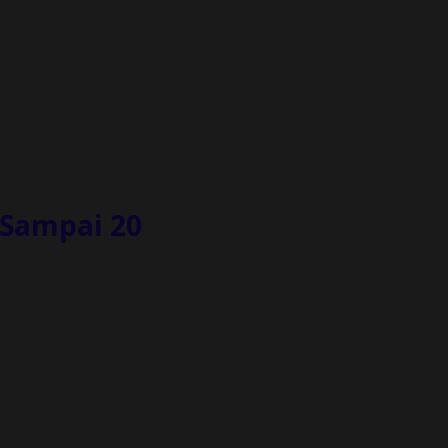
 Sampai 20