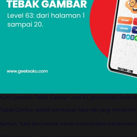
Kunci Jawaban Tebak Gambar Level 63. (photo/dok.Geeksak
Tebak Gambar adalah permainan teka-teki yang mendorong 
Namun, hasil dari banyak survei menunjukkan bahwa bany