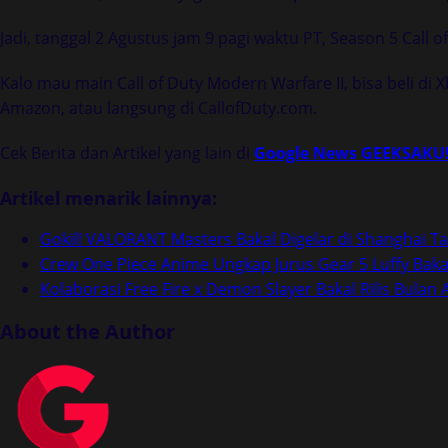
Jadi, tanggal 2 Agustus jam 9 pagi waktu PT, Season 5 Call o
Kalo mau main Call of Duty Modern Warfare II, bisa beli di
Amazon, atau langsung di CallofDuty.com.
Cek Berita dan Artikel yang lain di
Google News GEEKSAKU
Artikel menarik lainnya:
Gokil! VALORANT Masters Bakal Digelar di Shanghai T
Crew One Piece Anime Ungkap Jurus Gear 5 Luffy Bakal
Kolaborasi Free Fire x Demon Slayer Bakal Rilis Bulan 
About the Author