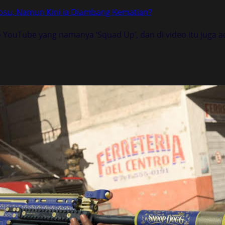
inosu, Namun Kini ia Diambang Kematian?
o YouTube yang namanya ‘Squad Up’, dan di video itu juga a