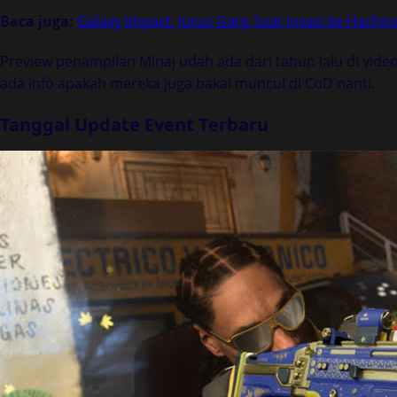
Baca juga:
Galaxy Impact: Jurus Garp Saat Invasi ke Hach
Preview penampilan Minaj udah ada dari tahun lalu di vide
ada info apakah mereka juga bakal muncul di CoD nanti.
Tanggal Update Event Terbaru