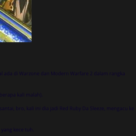
 bakal ada di Warzone dan Modern Warfare 2 dalam rangka
berapa kali malah).
ntai, bro, kali ini dia jadi Red Ruby Da Sleeze, mengacu ke
 yang kece tuh.