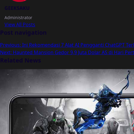
GEEKSAKU
Administrator
View All Posts
Post navigation
Previous:
Ini Rekomendasi 7 Alat AI Pengganti ChatGPT Te
Next:
Haunted Mansion Gedor 9,9 Juta Dolar AS di Hari Pe
Related News