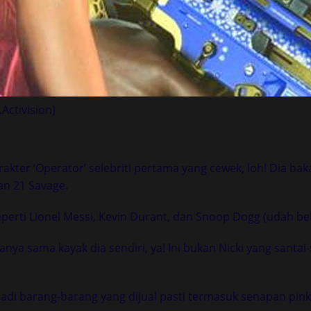
Activision)
 karakter ‘Operator’ selebriti pertama yang cewek, loh! Dia
an 21 Savage.
seperti Lionel Messi, Kevin Durant, dan Snoop Dogg (udah be
a sama kayak dia sendiri, ya! Ini bukan Nicki yang santai-sa
 jadi barang-barang yang dijual pasti termasuk senapan pink