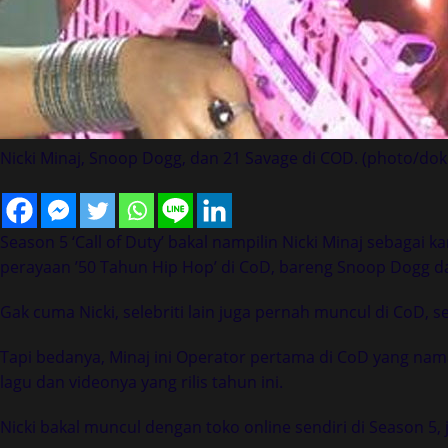
Nicki Minaj, Snoop Dogg, dan 21 Savage di COD. (photo/dok.
Season 5 ‘Call of Duty’ bakal nampilin Nicki Minaj sebagai
perayaan ’50 Tahun Hip Hop’ di CoD, bareng Snoop Dogg d
Gak cuma Nicki, selebriti lain juga pernah muncul di CoD, 
Tapi bedanya, Minaj ini Operator pertama di CoD yang namany
lagu dan videonya yang rilis tahun ini.
Nicki bakal muncul dengan toko online sendiri di Season 5,