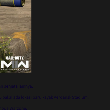
n senjata lainnya.
0 bakal ada lokasi baru kayak Verdansk Stadium.
m mode Warzone.