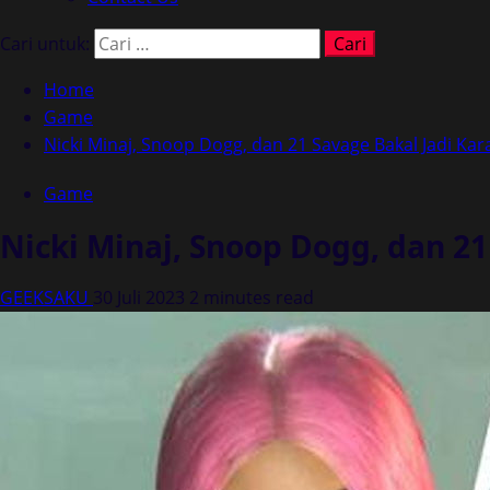
Cari untuk:
Home
Game
Nicki Minaj, Snoop Dogg, dan 21 Savage Bakal Jadi Kara
Game
Nicki Minaj, Snoop Dogg, dan 21
GEEKSAKU
30 Juli 2023
2 minutes read