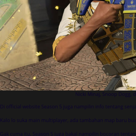
Nicki Minaj, Snoop Dogg, d
Di official website Season 5 juga nampilin info tentang senj
Kalo lo suka main multiplayer, ada tambahan map baru buat 
Gak cuma itu, Season 5 juga bakal nampilin bocoran tentan