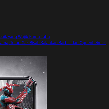
rbaik yang Wajib Kamu Tahu
rtama, Tetap Gak Bisah Kalahkan Barbie dan Oppenheimer!