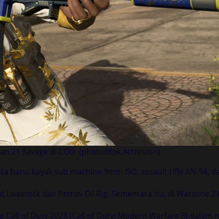
an 21 Savage di COD. (photo/dok.Activision)
ata baru, kayak sub machine 9mm ISO, assault rifle AN-94, da
Livestock dan Petrov Oil Rig. Sementara itu, di Warzone 2.
g Call of Duty 2023 (Call of Duty: Modern Warfare 3) dala