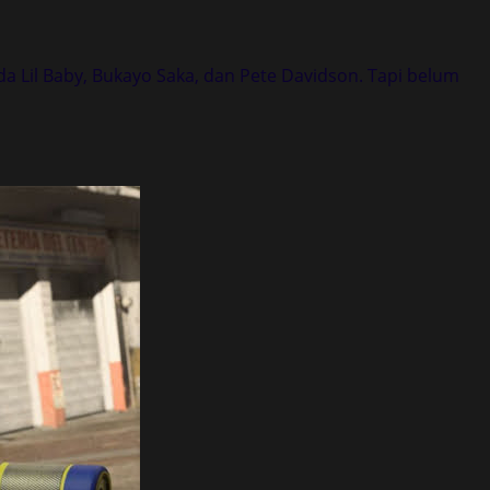
da Lil Baby, Bukayo Saka, dan Pete Davidson. Tapi belum