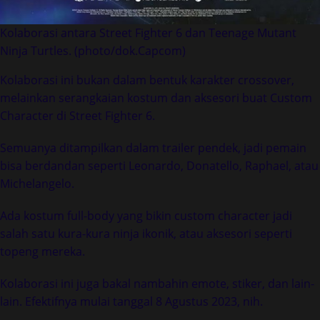
Kolaborasi antara Street Fighter 6 dan Teenage Mutant
Ninja Turtles. (photo/dok.Capcom)
Kolaborasi ini bukan dalam bentuk karakter crossover,
melainkan serangkaian kostum dan aksesori buat Custom
Character di Street Fighter 6.
Semuanya ditampilkan dalam trailer pendek, jadi pemain
bisa berdandan seperti Leonardo, Donatello, Raphael, atau
Michelangelo.
Ada kostum full-body yang bikin custom character jadi
salah satu kura-kura ninja ikonik, atau aksesori seperti
topeng mereka.
Kolaborasi ini juga bakal nambahin emote, stiker, dan lain-
lain. Efektifnya mulai tanggal 8 Agustus 2023, nih.