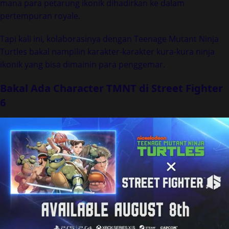
mana para petarung ikonik dihadirkan ke dalam
pertempuran royale.
Tapi kali ini, kolaborasinya dengan Teenage Mutant Ninja
Turtles bakal nampilin karakter-karakter kura-kura ninja
ikonik yang bisa dimainin para penggemar.
Bakal Ada Character TMNT di Street Fighter
6