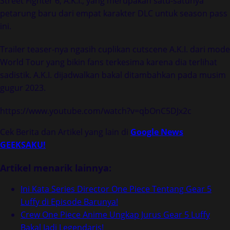
Street Fighter 6, A.K.I., yang merupakan satu-satunya
petarung baru dari empat karakter DLC untuk season pass
ini.
Trailer teaser-nya ngasih cuplikan cutscene A.K.I. dari mode
World Tour yang bikin fans terkesima karena dia terlihat
sadistik. A.K.I. dijadwalkan bakal ditambahkan pada musim
gugur 2023.
https://www.youtube.com/watch?v=qbOnC5DJx2c
Cek Berita dan Artikel yang lain di
Google News
GEEKSAKU!
Artikel menarik lainnya:
Ini Kata Series Director One Piece Tentang Gear 5
Luffy di Episode Barunya!
Crew One Piece Anime Ungkap Jurus Gear 5 Luffy
Bakal Jadi Legendaris!