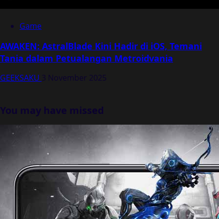
Game
AWAKEN: AstralBlade Kini Hadir di iOS, Temani
Tania dalam Petualangan Metroidvania
GEEKSAKU
3 November 2025
You may have missed