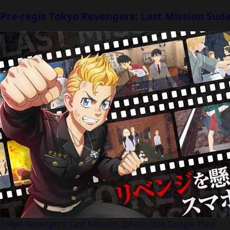
Pre-regis Tokyo Revengers: Last Mission Sud
Tokyo Revengers: Last Mission. (photo/dok.Google Play)