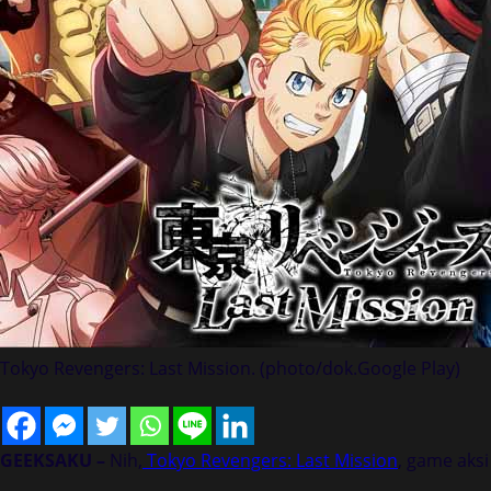
Tokyo Revengers: Last Mission. (photo/dok.Google Play)
GEEKSAKU –
Nih,
Tokyo Revengers: Last Mission
, game aksi