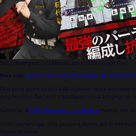
Tokyo Revengers: Last Mission. (photo/dok.Google Play)
Baca juga:
Update Tower of Fantasy, Bakal Ada Simulacru
Fans berat anime ini bisa balik ngalamin cerita seru lewat 
yang kendaliin dan ubah masa depan sesuai keinginan lo – 
Gameplay di
Tokyo Revengers: Last Mission
mantap dan seru
Sistem pertarungan yang gampang dipake, jadi lo bisa kala
impian terhebat.