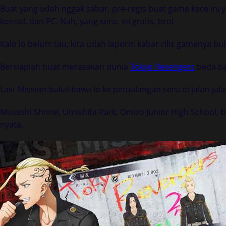
Buat yang udah nggak sabar, pre-regis buat game kece ini y
konsol, dan PC. Nah, yang seru, ini gratis, bro!
Kalo lo belum tau, kita udah laporin kabar rilis gamenya bul
Bersiaplah buat merasakan dunia
Tokyo Revengers
beda ba
Last Mission bakal bawa lo ke petualangan seru di jalan-jal
Musashi Shrine, Umishita Park, Omizo Junior High School,
nyata.