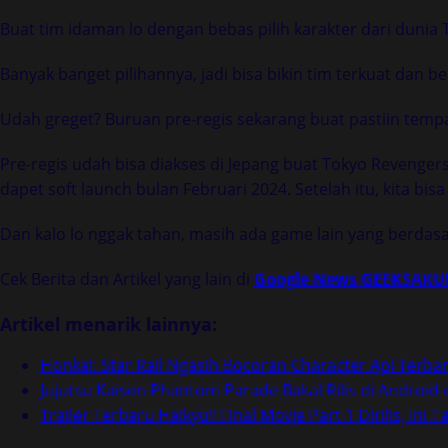
Buat tim idaman lo dengan bebas pilih karakter dari dunia
Banyak banget pilihannya, jadi bisa bikin tim terkuat dan bed
Udah greget? Buruan pre-regis sekarang buat pastiin tempa
Pre-regis udah bisa diakses di Jepang buat Tokyo Revenger
dapet soft launch bulan Februari 2024. Setelah itu, kita bisa 
Dan kalo lo nggak tahan, masih ada game lain yang berdasa
Cek Berita dan Artikel yang lain di
Google News GEEKSAKU
Artikel menarik lainnya:
Honkai: Star Rail Ngasih Bocoran Character Api Terba
Jujutsu Kaisen Phantom Parade Bakal Rilis di Android 
Trailer Terbaru Haikyu!! Final Movie Part 1 Dirilis, Ini