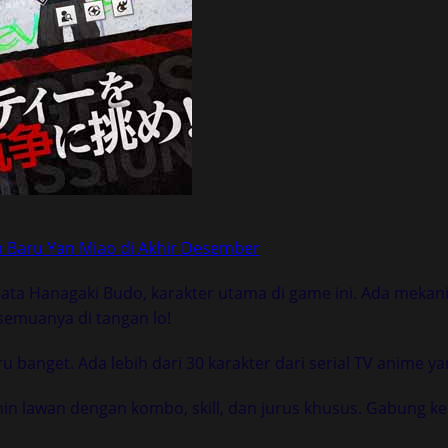
m Baru Yan Miao di Akhir Desember
mata Hanagaki Budo, karakter utama di game ini. Ada mekanis
semuanya di tangan lo!
 banget. Ada lebih dari 30 karakter dari serial TV anime 
hin lawan dengan kombo, skill, dan jurus khusus. Gabung ke