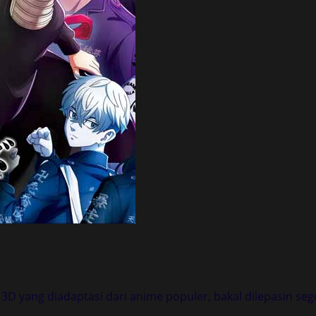
 3D yang diadaptasi dari anime populer, bakal dilepasin se