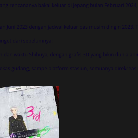
ang rencananya bakal keluar di Jepang bulan Februari 2024,
an Juni 2023 dengan jadwal keluar pas musim dingin 2023. Tap
nget dari sebelumnya!
an dan waktu Shibuya, dengan grafis 3D yang bikin dunia ani
 bekas gudang, sampe platform stasiun, semuanya direkreas