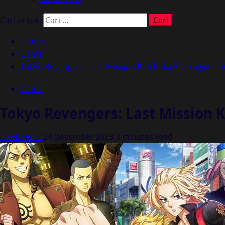
Cari untuk:
Home
Game
Tokyo Revengers: Last Mission Kini Buka Pre-registrat
Game
Tokyo Revengers: Last Mission K
GEEKSAKU
24 Desember 2023
3 minutes read