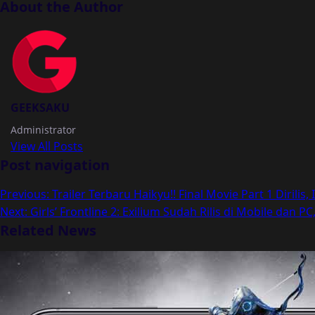
About the Author
GEEKSAKU
Administrator
View All Posts
Post navigation
Previous:
Trailer Terbaru Haikyu!! Final Movie Part 1 Dirilis
Next:
Girls’ Frontline 2: Exilium Sudah Rilis di Mobile dan P
Related News