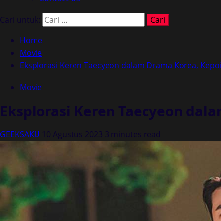
Cari untuk:
Home
Movie
Eksplorasi Keren Taecyeon dalam Drama Korea, Kepoin
Movie
Eksplorasi Keren Taecyeon dala
GEEKSAKU
10 Agustus 2023
3 minutes read