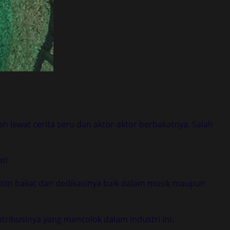
h lewat cerita seru dan aktor-aktor berbakatnya. Salah
t!
tiin bakat dan dedikasinya baik dalam musik maupun
tribusinya yang mencolok dalam industri ini.