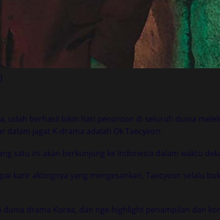
)
 udah berhasil bikin hati penonton di seluruh dunia melele
sar dalam jagat K-drama adalah Ok Taecyeon.
ang satu ini akan berkunjung ke Indonesia dalam waktu deka
i karir aktingnya yang mengesankan, Taecyeon selalu buk
am dunia drama Korea, dan nge-highlight penampilan dan kon