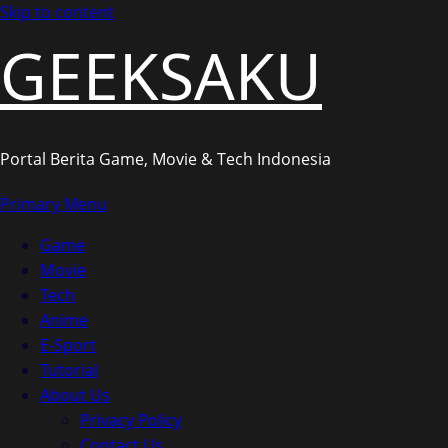
Skip to content
GEEKSAKU
Portal Berita Game, Movie & Tech Indonesia
Primary Menu
Game
Movie
Tech
Anime
E-Sport
Tutorial
About Us
Privacy Policy
Contact Us