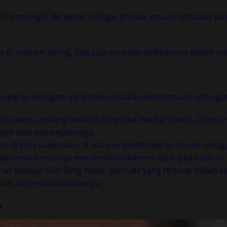
Dream High. Berperan sebagai Jin Guk, musisi berbakat yang
di industri akting, tapi juga tunjukin dedikasinya dalam
aian peran beragam yang menunjukkan kemampuan serbagu
un-woo, seorang detektif yang bisa melihat hantu. Drama 
jian atas penampilannya.
lam drama supernatural, dia mengambil peran utama sebaga
alaman emosinya memberikan dimensi lebih pada seri ini.
berperan sebagai Han Sang-hwan, pemuda yang terjerat dal
sitas dan emosionalitasnya.
o