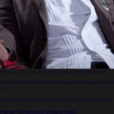
Perubahan Taecyeon di drama Korea. (photo/Istimewa)
Taecyeon pertama kali dikenal sebagai member grup cowo
ini.
Tapi, gak cuma di situ aja, dia juga punya ambisi akting d
Peran Terobosan: Dream High