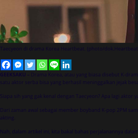
Taecyeon di drama Korea Heartbeat. (photo/dok.Heartbeat
GEEKSAKU –
Drama Korea, atau yang biasa disebut K-drama,
satu aktor serba bisa yang berhasil meninggalkan jejak be
Siapa sih yang gak kenal dengan Taecyeon? Apa lagi aktor y
Dari zaman awal sebagai member boyband K-pop 2PM sampa
akting.
Nah, dalam artikel ini, kita bakal bahas perjalanannya dal