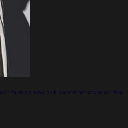
puan musiknya punya andil besar dalam kesuksesan grup