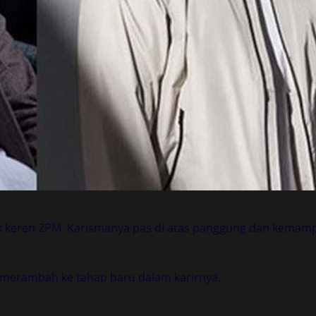
k keren 2PM. Karismanya pas di atas panggung dan kemam
an merambah ke tahap baru dalam karirnya.