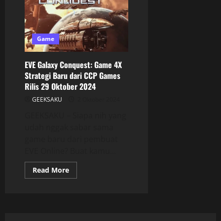
Game
EVE Galaxy Conquest: Game 4X
Strategi Baru dari CCP Games
Rilis 29 Oktober 2024
GEEKSAKU
2 Oktober 2024
GEEKSAKU – Siapa nih yang
udah nggak sabar sama
game baru dari pembuat
EVE Online? Buat kamu...
Read More