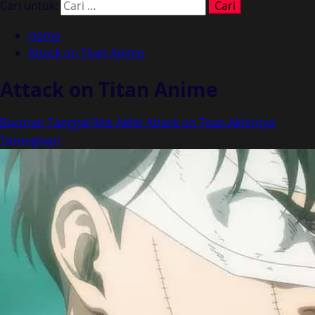
Cari untuk:
Home
Attack on Titan Anime
Attack on Titan Anime
Bocoran Tanggal Rilis Akhir Attack on Titan Akhirnya
Terungkap!