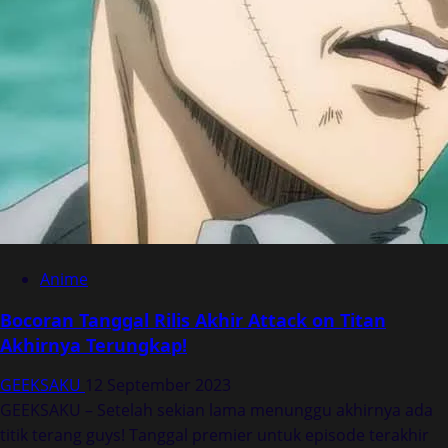
Anime
Bocoran Tanggal Rilis Akhir Attack on Titan
Akhirnya Terungkap!
GEEKSAKU
12 September 2023
GEEKSAKU – Setelah sekian lama menunggu akhirnya ada
titik terang guys! Tanggal premier untuk episode terakhir