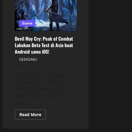
Game
Devil May Cry: Peak of Combat
Lakukan Beta Test di Asia buat
Android sama iOS!
GEEKSAKU
29 Februari
2024
GEEKSAKU – Ada kabar
terbaru nih, Devil May Cry:
Peak Of Combat, yang di-
endorse sama CAPCOM,
mulai...
Read More