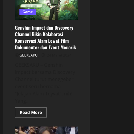
Game
Genshin Impact dan Discovery
Channel Bikin Kolaborasi
Konservasi Alam Lewat Film
Dokumenter dan Event Menarik
GEEKSAKU
24 Maret 2024
GEEKSAKU – Genshin
Impact bersama Discovery
Channel turut menggeber
event seru bernama
“Jelajah Alam Teyvat”, nih!
Yang...
Read More