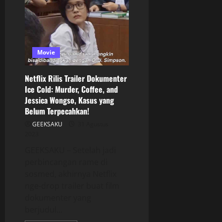
Movie
Netflix Rilis Trailer Dokumenter
Ice Cold: Murder, Coffee, and
Jessica Wongso, Kasus yang
Belum Terpecahkan!
GEEKSAKU
31 Agustus
2023
GEEKSAKU – Setelah jadi
perbincangan rame di
sosmed, akhirnya Netflix
nge-drop trailer buat film
dokumenter yang
berjudul...