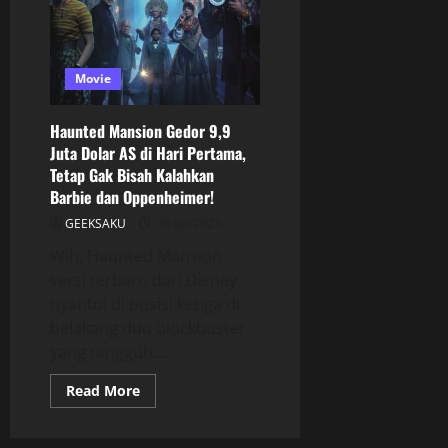
Movie
Haunted Mansion Gedor 9,9
Juta Dolar AS di Hari Pertama,
Tetap Gak Bisah Kalahkan
Barbie dan Oppenheimer!
GEEKSAKU
30 Juli 2023
Wih, Haunted Mansion
versi terbaru dari Disney
nyantol di posisi ketiga di
belakang duo blockbuster
yang tangguh....
Read More