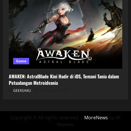
Game
AWAKEN: AstralBlade Kini Hadir di iOS, Temani Tania dalam
Petualangan Metroidvania
GEEKSAKU
3 November 2025
Copyright © All rights reserved.
|
MoreNews
by AF
themes.