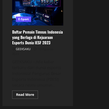
E-Sport
Daftar Pemain Timnas Indonesia
yang Berlaga di Kejuaraan
Esports Dunia IESF 2023
GEEKSAKU
19 Agustus
2023
GEEKSAKU – Ada kabar
terbaru dari dunia esports
Indonesia! Pengurus Besar
Esports Indonesia (PBESI)
secara resmi umumin...
Read More