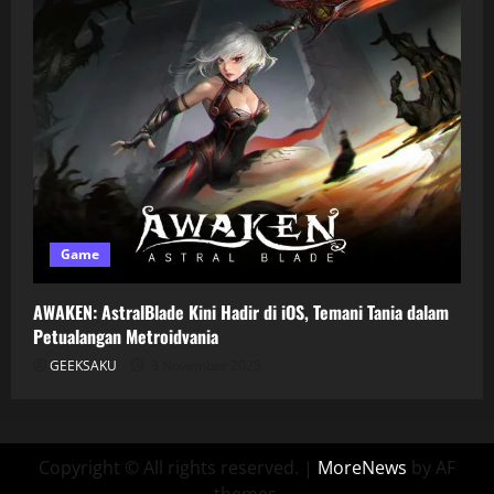
Game
AWAKEN: AstralBlade Kini Hadir di iOS, Temani Tania dalam
Petualangan Metroidvania
GEEKSAKU
3 November 2025
Copyright © All rights reserved.
|
MoreNews
by AF