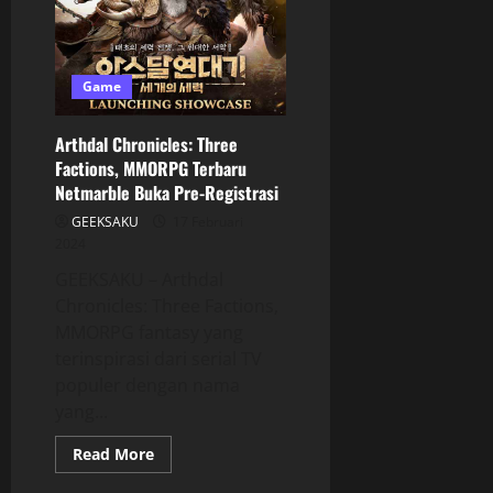
Game
Arthdal Chronicles: Three
Factions, MMORPG Terbaru
Netmarble Buka Pre-Registrasi
GEEKSAKU
17 Februari
2024
GEEKSAKU – Arthdal
Chronicles: Three Factions,
MMORPG fantasy yang
terinspirasi dari serial TV
populer dengan nama
yang...
Read More